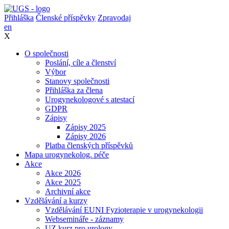
Přihláška
Členské příspěvky
Zpravodaj
e
n
X
O společnosti
Poslání, cíle a členství
Výbor
Stanovy společnosti
Přihláška za člena
Urogynekologové s atestací
GDPR
Zápisy
Zápisy 2025
Zápisy 2026
Platba členských příspěvků
Mapa urogynekolog. péče
Akce
Akce 2026
Akce 2025
Archivní akce
Vzdělávání a kurzy
Vzdělávání EUNI Fyzioterapie v urogynekologii
Websemináře - záznamy
UZ kurz pro urology