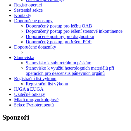
Registr operací
Sesterská sekce
Kontakty
Doporučené postupy
Doporučený postup pro léčbu OAB
Doporučený postup pro řešení stresové inkontinence
Doporučené postupy pro diagnostiku
Doporučený postup pro řešení POP
Doporučené dotazníky
Stanoviska
Stanovisko k suburetrálním páskám
Stanovisko k využití heterologních materiálů při
operacích pro descensus pánevních orgánů
Registrační list výkonu
Registrační list výkonu
IUGA a EUGA
Užitečné odkazy
Mladí urogynekologové
Sekce Fyzioterapeutů
Sponzoři